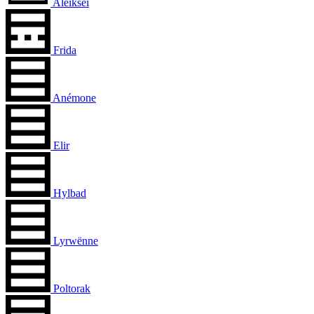
Aleiksei
Frida
Anémone
Elir
Hylbad
Lyrwënne
Poltorak