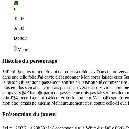
Taille
2m00
Dortoir
Vaem
Histoire du personnage
§4Perdu§r dans un monde qui ne me ressemble pas Dans un univers où les
dans une telle folie J'ai envie d'abandonner Mon corps laisser errer 
la raison Où est donc passé mon sourire §4J'ai§r oublié comment rire
plus en plus s'en aller Je ne sais pas si j'arriverais à survivre encor
coups vifs §4Abattu§r par mon passé Je ne dois pas laisser mes démons
loin J'§4aimerais§r tant §4découvrir§r le bonheur Mais §4l'espoir§r 
mon être jamais ne guérira Malheureusement c'est contre celle-ci que 
Présentation du joueur
§gLe 12/03/21 à 23h33 :§r Acceptation sur la White-list §gLe 06/04/