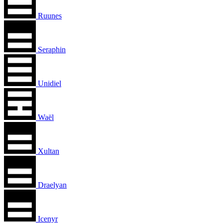
Ruunes
Seraphin
Unidiel
Waël
Xultan
Draelyan
Icenyr