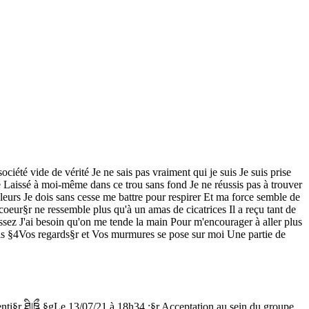
été vide de vérité Je ne sais pas vraiment qui je suis Je suis prise
e Laissé à moi-même dans ce trou sans fond Je ne réussis pas à trouver
eurs Je dois sans cesse me battre pour respirer Et ma force semble de
coeur§r ne ressemble plus qu'à un amas de cicatrices Il a reçu tant de
ssez J'ai besoin qu'on me tende la main Pour m'encourager à aller plus
ois §4Vos regards§r et Vos murmures se pose sur moi Une partie de
ti§r ཐི|ཋྀ §gLe 13/07/21 à 18h34 :§r Acceptation au sein du groupe