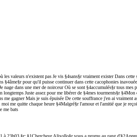
 valeurs n'existent pas Je vis §4sans§r vraiment exister Dans cette soci
Sans §4âme§r pour qu'il puisse continuer dans cette cacophonies inavoué
 Je nage dans une mer de noirceur Où se sont §4accumulés§r tous mes pl
e bien longtemps Juste assez pour me libérer de §4mes tourments§r §4Mon 
 me gagner Mais je suis épuisée De cette souffrance j'en ai vraiment a
en moi me quitte chaque heure §4Malgré§r l'amour et l'amitié que je reç
je me bats
21 à 23h03 §r: §1Chercheur Alixollo§r vous a promu au rang d'§2Appren