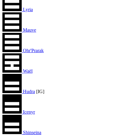
Lyria
Mauve
Ohr'Prarak
Waël
Hudra
[IG]
Icenyr
Shinseina