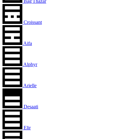
Bag'Thazar
Croissant
Aifa
Alphyr
Arielle
Desaati
Elir