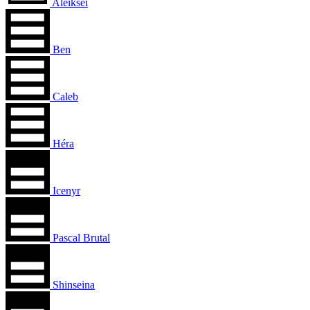
Aleiksei
Ben
Caleb
Héra
Icenyr
Pascal Brutal
Shinseina