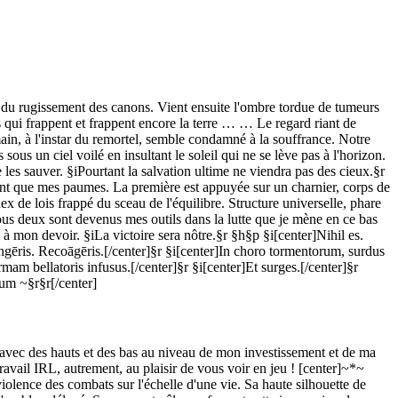
ie du rugissement des canons. Vient ensuite l'ombre tordue de tumeurs
es qui frappent et frappent encore la terre … … Le regard riant de
n, à l'instar du remortel, semble condamné à la souffrance. Notre
ous un ciel voilé en insultant le soleil qui ne se lève pas à l'horizon.
e les sauver. §iPourtant la salvation ultime ne viendra pas des cieux.§r
ant que mes paumes. La première est appuyée sur un charnier, corps de
x de lois frappé du sceau de l'équilibre. Structure universelle, phare
 tous deux sont devenus mes outils dans la lutte que je mène en ce bas
n à mon devoir. §iLa victoire sera nôtre.§r §h§p §i[center]Nihil es.
rangēris. Recoāgēris.[/center]§r §i[center]In choro tormentorum, surdus
rmam bellatoris infusus.[/center]§r §i[center]Et surges.[/center]§r
ium ~§r§r[/center]
t avec des hauts et des bas au niveau de mon investissement et de ma
vail IRL, autrement, au plaisir de vous voir en jeu ! [center]~*~
iolence des combats sur l'échelle d'une vie. Sa haute silhouette de