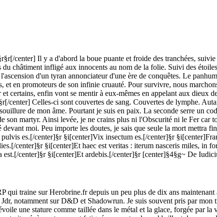
§r[/center] Il y a d'abord la boue puante et froide des tranchées, suiv
as du châtiment infligé aux innocents au nom de la folie. Suivi des étoil
'ascension d'un tyran annonciateur d'une ère de conquêtes. Le panhumai
s, et en promoteurs de son infinie cruauté. Pour survivre, nous marchons s
urer et certains, enfin vont se mentir à eux-mêmes en appelant aux dieux d
r[/center] Celles-ci sont couvertes de sang. Couvertes de lymphe. Aut
souillure de mon âme. Pourtant je suis en paix. La seconde serre un code
e son martyr. Ainsi levée, je ne crains plus ni l'Obscurité ni le Fer car
é devant moi. Peu importe les doutes, je sais que seule la mort mettra fi
ix pulvis es.[/center]§r §i[center]Vix insectum es.[/center]§r §i[center]F
s.[/center]§r §i[center]Et haec est veritas : iterum nasceris miles, in fo
est.[/center]§r §i[center]Et ardebis.[/center]§r [center]§4§g~ De Iudic
 RP qui traine sur Herobrine.fr depuis un peu plus de dix ans maintenan
u Jdr, notamment sur D&D et Shadowrun. Je suis souvent pris par mon tra
ile une stature comme taillée dans le métal et la glace, forgée par la v