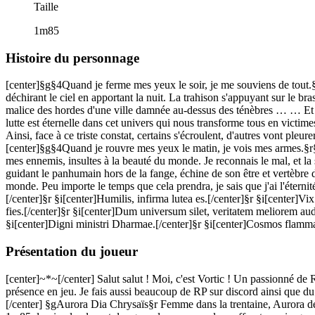
Taille
1m85
Histoire du personnage
[center]§g§4Quand je ferme mes yeux le soir, je me souviens de tout.§r
déchirant le ciel en apportant la nuit. La trahison s'appuyant sur le br
malice des hordes d'une ville damnée au-dessus des ténèbres … … Et l
lutte est éternelle dans cet univers qui nous transforme tous en victime
Ainsi, face à ce triste constat, certains s'écroulent, d'autres vont ple
[center]§g§4Quand je rouvre mes yeux le matin, je vois mes armes.§r§
mes ennemis, insultes à la beauté du monde. Je reconnais le mal, et la 
guidant le panhumain hors de la fange, échine de son être et vertèbre d
monde. Peu importe le temps que cela prendra, je sais que j'ai l'éternit
[/center]§r §i[center]Humilis, infirma lutea es.[/center]§r §i[center]V
fies.[/center]§r §i[center]Dum universum silet, veritatem meliorem audie
§i[center]Digni ministri Dharmae.[/center]§r §i[center]Cosmos flamma 
Présentation du joueur
[center]~*~[/center] Salut salut ! Moi, c'est Vortic ! Un passionné de
présence en jeu. Je fais aussi beaucoup de RP sur discord ainsi que d
[/center] §gAurora Dia Chrysaïs§r Femme dans la trentaine, Aurora dévo