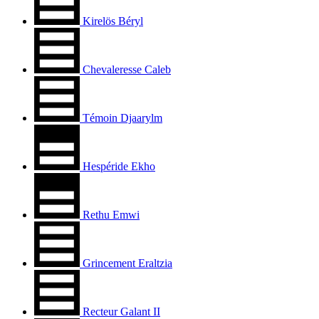
Kirelös Béryl
Chevaleresse Caleb
Témoin Djaarylm
Hespéride Ekho
Rethu Emwi
Grincement Eraltzia
Recteur Galant II