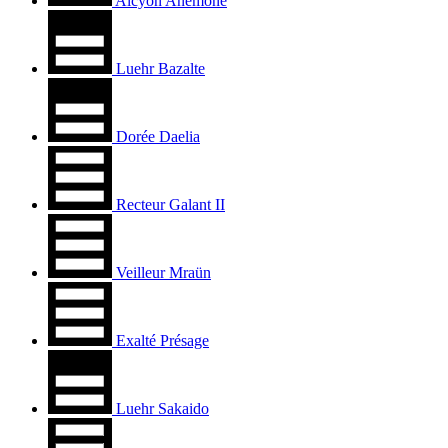
Alcyon Anémone
Luehr Bazalte
Dorée Daelia
Recteur Galant II
Veilleur Mraün
Exalté Présage
Luehr Sakaido