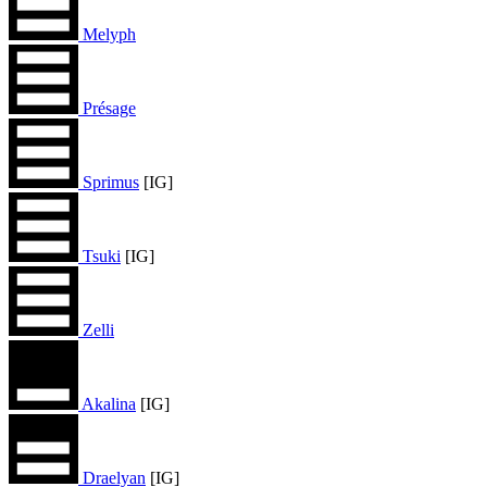
Melyph
Présage
Sprimus
[IG]
Tsuki
[IG]
Zelli
Akalina
[IG]
Draelyan
[IG]