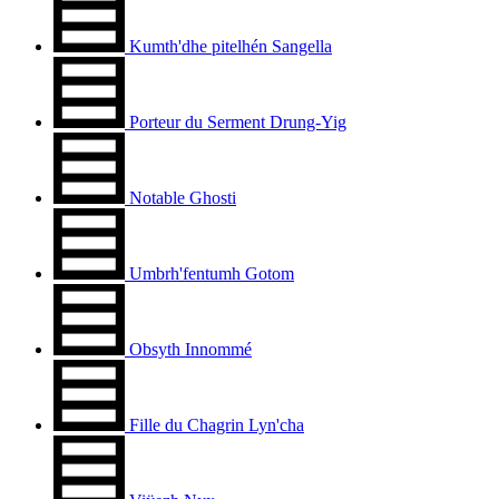
Kumth'dhe pitelhén Sangella
Porteur du Serment Drung-Yig
Notable Ghosti
Umbrh'fentumh Gotom
Obsyth Innommé
Fille du Chagrin Lyn'cha