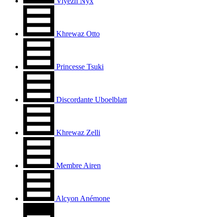
Viÿezh Nyx
Khrewaz Otto
Princesse Tsuki
Discordante Uboelblatt
Khrewaz Zelli
Membre Airen
Alcyon Anémone