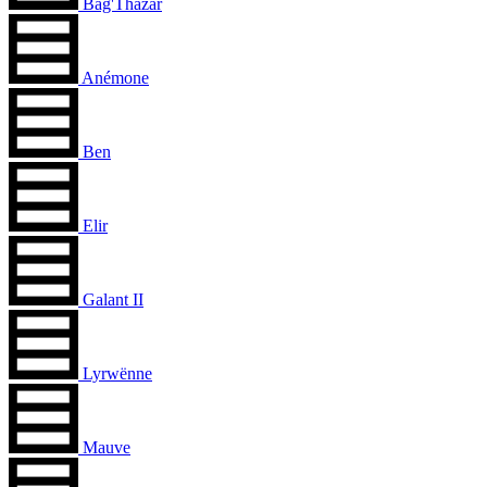
Bag'Thazar
Anémone
Ben
Elir
Galant II
Lyrwënne
Mauve