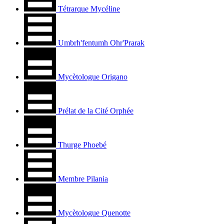
Tétrarque Mycéline
Umbrh'fentumh Ohr'Prarak
Mycètologue Origano
Prélat de la Cité Orphée
Thurge Phoebé
Membre Pilania
Mycètologue Quenotte