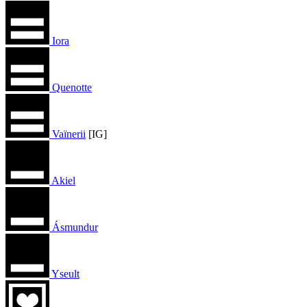
Iora
Quenotte
Vaïnerii
[IG]
Akiel
Ásmundur
Yseult