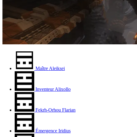
Maître Aleiksei
Inventeur Alixollo
Fekrh-Orhou Flarian
Émergence Iridius