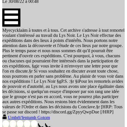
Le 30/08/22 à 00:48
Myecycklaäm à toutes et à tous. Cet archive s'adresse à tout remortel
voulant s'intéressé au travail du Lys Noir. Le Lys Noir effectue des
expéditions dans des lieux à points d'intérêts. Nous portons notre
attention dans la découverte et l'étude de ces lieux par notre groupe.
Plus le temps passe et nous nous sommes dit qu'il pourrait être
pertinent d'ouvrir ces expéditions. C'est pourquoi, à vous, chacuns
ou chacunes qui pourraient être intéressés dans la participation de
ces expéditions, §gje vous invite à m'envoyer une lettre pour que
l'on en discute.§r Si vous souhaitez en discuter avant toute chose,
nous pourrons en parler sans problème. Au plaisir de vous voir dans
nos expéditions ! Le Lys Noir §gP.S. :§r §iPour les remortels avides
de pouvoir et d'autorité, au Lys nous avons une place égalitaire dans
les décisions, si quelqu'un essaye d'imposer par son rang une idée
que le groupe n'est pas en accord, vous ne pourrez plus participer
aux autres expéditions. Nous restons bien évidemment dans les
valeurs de l'Ordre et dans les décisions du Conclave.§r [HRP: Tous
se passe sur discord ! https://discord.gg/ZpyyQwpDue [/HRP]
Umbrh'fentumh Gotom