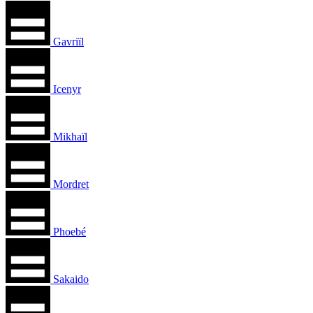
Gavriïl
Icenyr
Mikhaïl
Mordret
Phoebé
Sakaido