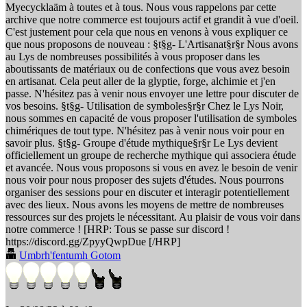
Myecycklaäm à toutes et à tous. Nous vous rappelons par cette
archive que notre commerce est toujours actif et grandit à vue d'oeil.
C'est justement pour cela que nous en venons à vous expliquer ce
que nous proposons de nouveau : §t§g- L'Artisanat§r§r Nous avons
au Lys de nombreuses possibilités à vous proposer dans les
aboutissants de matériaux ou de confections que vous avez besoin
en artisanat. Cela peut aller de la glyptie, forge, alchimie et j'en
passe. N'hésitez pas à venir nous envoyer une lettre pour discuter de
vos besoins. §t§g- Utilisation de symboles§r§r Chez le Lys Noir,
nous sommes en capacité de vous proposer l'utilisation de symboles
chimériques de tout type. N'hésitez pas à venir nous voir pour en
savoir plus. §t§g- Groupe d'étude mythique§r§r Le Lys devient
officiellement un groupe de recherche mythique qui associera étude
et avancée. Nous vous proposons si vous en avez le besoin de venir
nous voir pour nous proposer des sujets d'études. Nous pourrons
organiser des sessions pour en discuter et interagir potentiellement
avec des lieux. Nous avons les moyens de mettre de nombreuses
ressources sur des projets le nécessitant. Au plaisir de vous voir dans
notre commerce ! [HRP: Tous se passe sur discord !
https://discord.gg/ZpyyQwpDue [/HRP]
Umbrh'fentumh Gotom