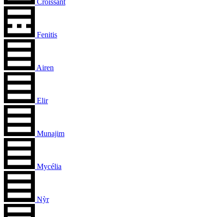
Croissant
Fenitis
Airen
Elir
Munajim
Mycélia
Nỳr