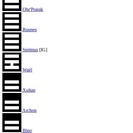
Ohr'Prarak
Ruunes
Sprimus
[IG]
Waël
Xultan
Archon
Bino