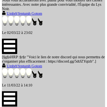
Nous vous accueillerons avec plaisir pour vous montrer des choses
intéressantes. Avec notre plus grande convivialité, l'Équipe du Lys
Noir.
Umbrh'fentumh Gotom
Le 02/03/22 à 23:02
[§g§sHRP :§r§r "Voici le lien de notre discord qui nous permettra de
s'organiser plus efficacement : https://discord.gg/5dtJZYqtzb".]
Umbrh'fentumh Gotom
Le 11/03/22 à 14:10