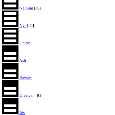
Na'Kaar
[IG]
Nỳr
[IG]
Unidiel
Ash
Bazalte
Draelyan
[IG]
Iris