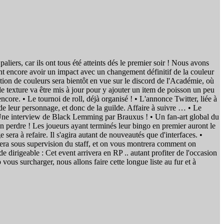
liers, car ils ont tous été atteints dés le premier soir ! Nous avons
vont encore avoir un impact avec un changement définitif de la couleur
sition de couleurs sera bientôt en vue sur le discord de l'Académie, où
de texture va être mis à jour pour y ajouter un item de poisson un peu
ncore. • Le tournoi de roll, déjà organisé ! • L'annonce Twitter, liée à
 de leur personnage, et donc de la guilde. Affaire à suivre … • Le
 • Une interview de Black Lemming par Brauxus ! • Un fan-art global du
perdre ! Les joueurs ayant terminés leur bingo en premier auront le
 sera à refaire. Il s'agira autant de nouveautés que d'interfaces. •
sera sous supervision du staff, et on vous montrera comment on
de dirigeable : Cet event arrivera en RP .. autant profiter de l'occasion
 vous surcharger, nous allons faire cette longue liste au fur et à