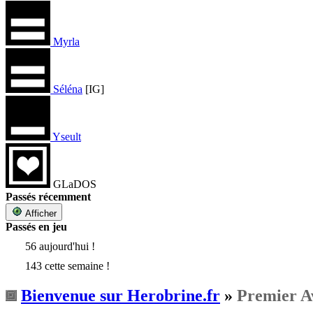
Myrla
Séléna
[IG]
Yseult
GLaDOS
Passés récemment
Afficher
Passés en jeu
56 aujourd'hui !
143 cette semaine !
Bienvenue sur Herobrine.fr
»
Premier A