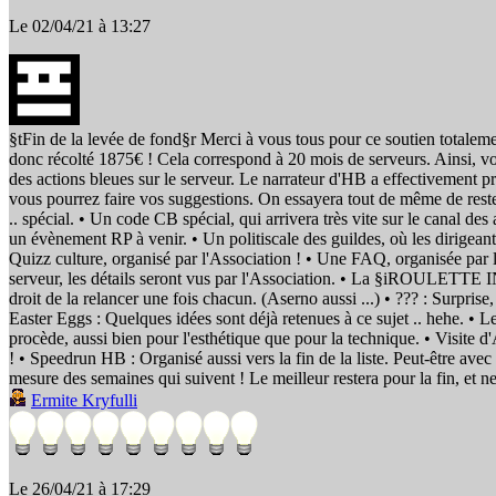
Le 02/04/21 à 13:27
§tFin de la levée de fond§r Merci à vous tous pour ce soutien totalemen
donc récolté 1875€ ! Cela correspond à 20 mois de serveurs. Ainsi, voic
des actions bleues sur le serveur. Le narrateur d'HB a effectivement pri
vous pourrez faire vos suggestions. On essayera tout de même de rester 
.. spécial. • Un code CB spécial, qui arrivera très vite sur le canal de
un évènement RP à venir. • Un politiscale des guildes, où les dirigeant
Quizz culture, organisé par l'Association ! • Une FAQ, organisée par 
serveur, les détails seront vus par l'Association. • La §iROULETTE I
droit de la relancer une fois chacun. (Aserno aussi ...) • ??? : Surprise
Easter Eggs : Quelques idées sont déjà retenues à ce sujet .. hehe. •
procède, aussi bien pour l'esthétique que pour la technique. • Visite d'A
! • Speedrun HB : Organisé aussi vers la fin de la liste. Peut-être avec 
mesure des semaines qui suivent ! Le meilleur restera pour la fin, et ne
Ermite Kryfulli
Le 26/04/21 à 17:29