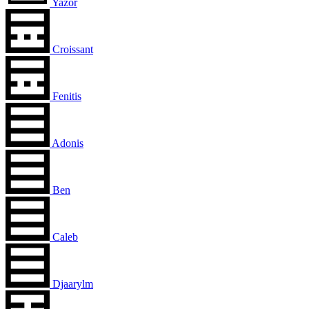
Yazor
Croissant
Fenitis
Adonis
Ben
Caleb
Djaarylm