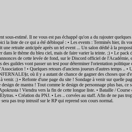
t sous-estimé. Il ne vous est pas échappé qu'on a du rajouter quelques pa
i la liste de ce qui a été débloqué : • Les events : Terminés hier, ils 
t une retraite anticipée après un tel event ... Un salon dédié à la propo
dans le thème du bleu ciel, mais de faire varier la teinte. ;) • Le pack 
s annonces de cette levée de fond, sur le Discord officiel de l'Académie, e
s des guildes vont passer un test pour déterminer l'orientation politique
l'Association ! • Quelques retours d'anciens joueurs d'autres temps ..
NFERNALE§r, où il y a autant de chance de gagner des choses que d'en 
, à venir. ;) • Refonte d'une page du site ! Sondage à venir sur quelle page
 Le design de mantra ! Tout comme le design de personnage plus bas, ce 
pokrusta ! Viendra vers la fin de cette longue liste. • Bataille / Course 
Elytras. • Création du PNJ. • Les .. corvées au staff. Afin de ne pas trop
 sera pas trop intrusif sur le RP qui reprend son cours normal.